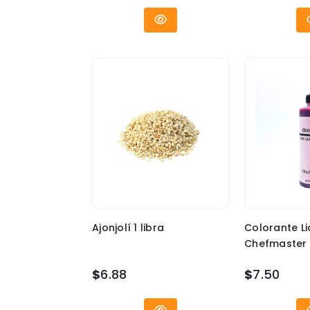
Ajonjolí 1 libra
Colorante Li
Chefmaster 
$
6.88
$
7.50