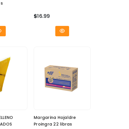
as
$
16.99
ELLENO
Margarina Hojaldre
IADOS
Proingra 22 libras