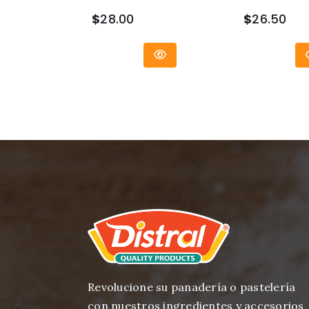
$
28.00
$
26.50
Revolucione su panadería o pastelería
con nuestros ingredientes y accesorios