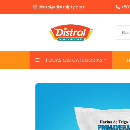
distral@distralpty.com
+507
TODAS LAS CATEGORIAS