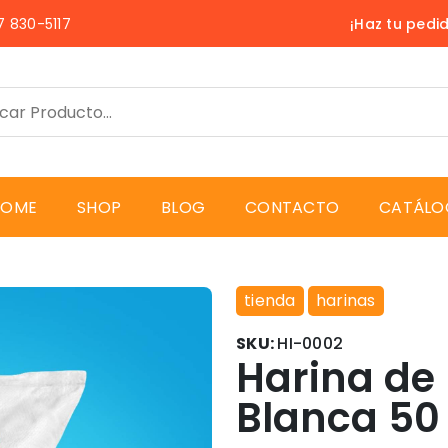
 830-5117
¡Haz tu pedi
HOME
SHOP
BLOG
CONTACTO
CATÁLO
tienda
harinas
SKU:
HI-0002
Harina de
Blanca 50 