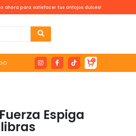
do ahora para satisfacer tus antojos dulces!
0
GO
 Fuerza Espiga
libras