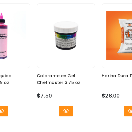
quido
Colorante en Gel
Harina Dura T
9 oz
Chefmaster 3.75 oz
$
7.50
$
28.00