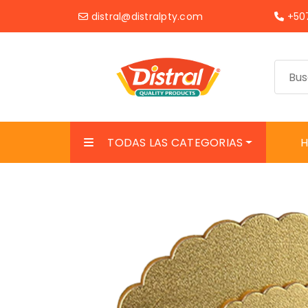
distral@distralpty.com
+507
TODAS LAS CATEGORIAS