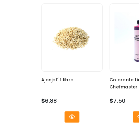
Ajonjolí 1 libra
Colorante Li
Chefmaster 
$
6.88
$
7.50