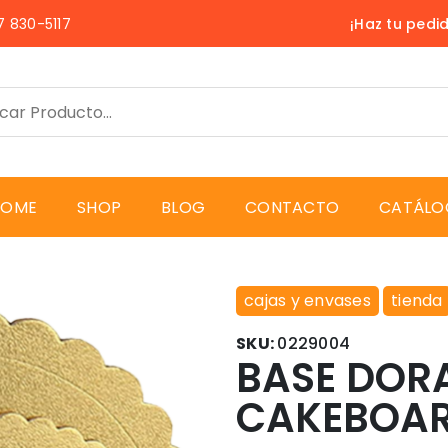
 830-5117
¡Haz tu pedi
HOME
SHOP
BLOG
CONTACTO
CATÁLO
cajas y envases
tienda
SKU:
0229004
BASE DOR
CAKEBOAR