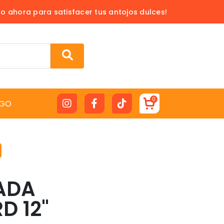
do ahora para satisfacer tus antojos dulces!
0
GO
ADA
D 12"