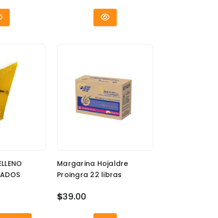
ELLENO
Margarina Hojaldre
IADOS
Proingra 22 libras
$
39.00